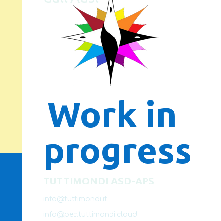
Work in
progress
TUTTIMONDI ASD-APS
info@tuttimondi.it
info@pec.tuttimondi.cloud