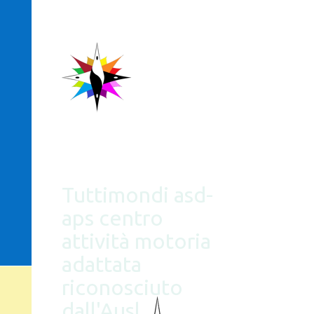
Tuttimondi asd-
aps centro
attività motoria
adattata
riconosciuto
dall'Ausl